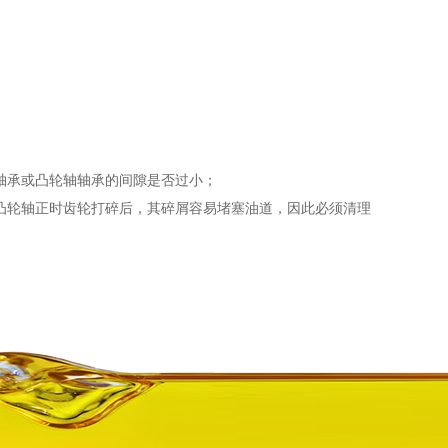
轴承或凸轮轴轴承的间隙是否过小；
凸轮轴正时齿轮打碎后，其碎屑容易堵塞油道，因此必须清理